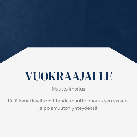
VUOKRAAJALLE
Muuttoilmoitus
Tällä lomakkeella voit tehdä muuttoilmoituksen sisään-
ja poismuuton yhteydessä.