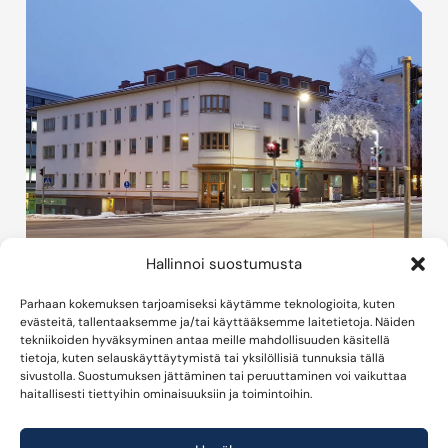
Hallinnoi suostumusta
Parhaan kokemuksen tarjoamiseksi käytämme teknologioita, kuten
evästeitä, tallentaaksemme ja/tai käyttääksemme laitetietoja. Näiden
Saimaankulma
tekniikoiden hyväksyminen antaa meille mahdollisuuden käsitellä
tietoja, kuten selauskäyttäytymistä tai yksilöllisiä tunnuksia tällä
Kulttuurihistoriallisesti arvokas kohde tarjoaa
sivustolla. Suostumuksen jättäminen tai peruuttaminen voi vaikuttaa
haitallisesti tiettyihin ominaisuuksiin ja toimintoihin.
joustavaa toimitilaa ja laadukasta asumismukavuutta
Lahden keskustan ytimessä. Kiinteistön tiloissa
yhdistyy historialliset puitteet nykyaikaiseen