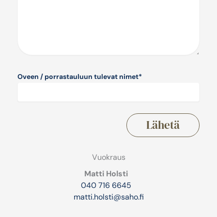
Oveen / porrastauluun tulevat nimet
*
Vuokraus
Matti Holsti
040 716 6645
matti.holsti@saho.fi