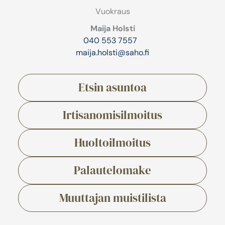
Vuokraus
Maija Holsti
040 553 7557
maija.holsti@saho.fi
Etsin asuntoa
Irtisanomisilmoitus
Huoltoilmoitus
Palautelomake
Muuttajan muistilista