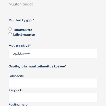
Muuton tiedot
Muuton tyyppi
*
Tulomuutto
Lähtömuutto
Muuttopäivä
*
PP
dot
Osoite, jota muuttoilmoitus koskee
*
KK
dot
Lähiosoite
VVVV
Kaupunki
Postinumero